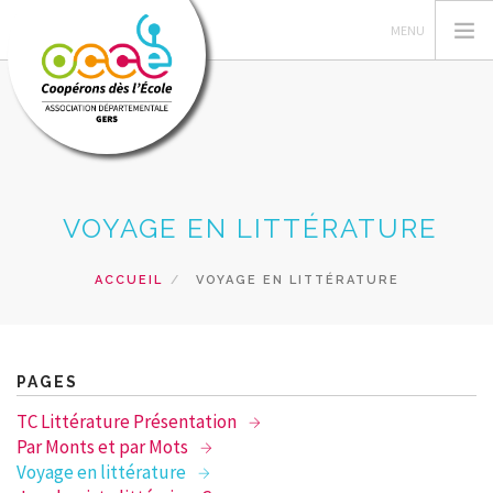
L'OCCE
VOYAGE EN LITTÉRATURE
PEDAG. COOP
ACTIONS PÉDAG
ACCUEIL
VOYAGE EN LITTÉRATURE
TRAVAUX COOPS
GERER SA COOP
RESSOURCES
PAGES
FORMATIONS
TC Littérature Présentation
PRETS
Par Monts et par Mots
Voyage en littérature
ACCÈS CAD