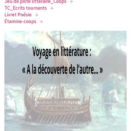
Jeu de piste littéraire_Coops
TC_Ecrits tournants
RECHERCHER
Livret Poésie
Étamine-coops
CONTACT