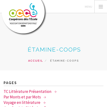
L'OCCE
ÉTAMINE-COOPS
PEDAG. COOP
ACTIONS PÉDAG
ACCUEIL
ÉTAMINE-COOPS
TRAVAUX COOPS
GERER SA COOP
RESSOURCES
PAGES
FORMATIONS
TC Littérature Présentation
PRETS
Par Monts et par Mots
Voyage en littérature
ACCÈS CAD