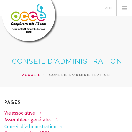
L'OCCE
CONSEIL D'ADMINISTRATION
PEDAG. COOP
ACTIONS PÉDAG
ACCUEIL
CONSEIL D'ADMINISTRATION
TRAVAUX COOPS
GERER SA COOP
RESSOURCES
PAGES
FORMATIONS
Vie associative
PRETS
Assemblées générales
Conseil d'administration
ACCÈS CAD