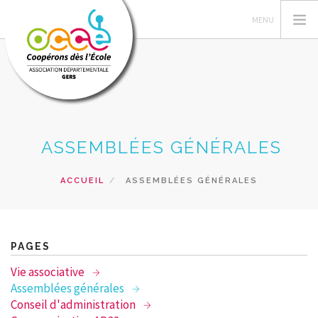
L'OCCE
ASSEMBLÉES GÉNÉRALES
PEDAG. COOP
ACTIONS PÉDAG
ACCUEIL
ASSEMBLÉES GÉNÉRALES
TRAVAUX COOPS
GERER SA COOP
RESSOURCES
PAGES
FORMATIONS
Vie associative
PRETS
Assemblées générales
Conseil d'administration
ACCÈS CAD