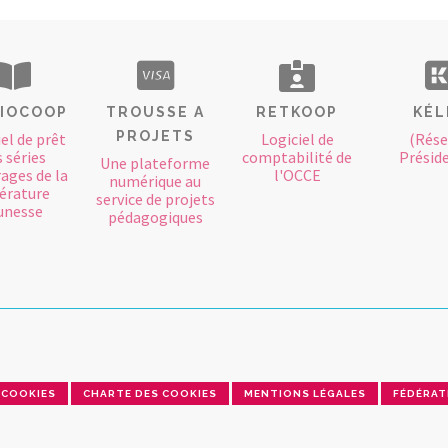
LIOCOOP
TROUSSE A
RETKOOP
KÉL
PROJETS
el de prêt
Logiciel de
(Rése
 séries
comptabilité de
Présid
Une plateforme
ages de la
l'OCCE
numérique au
térature
service de projets
unesse
pédagogiques
COOKIES
CHARTE DES COOKIES
MENTIONS LÉGALES
FÉDÉRAT