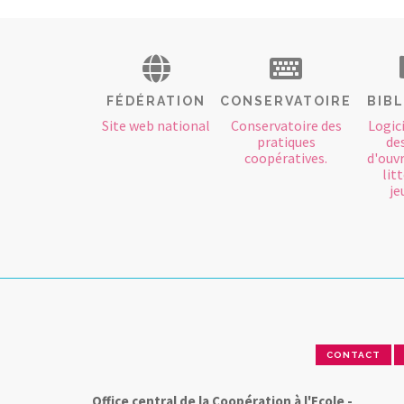
FÉDÉRATION
CONSERVATOIRE
BIB
Site web national
Conservatoire des
Logici
pratiques
des
coopératives.
d'ouvr
lit
je
CONTACT
Office central de la Coopération à l'Ecole -