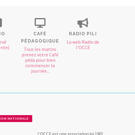
IO
CAFÉ
RADIO PILI
PÉDAGOGIQUE
rvé
La web Radio de
ente)
l'OCCE
Tous les matins
prenez votre Café
péda pour bien
commencer la
journée...
ION NATIONALE
L'OCCE est une association loi 1901.