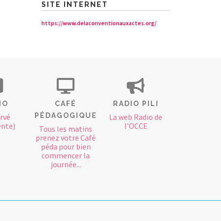
SITE INTERNET
https://www.delaconventionauxactes.org/
IO
CAFÉ
RADIO PILI
PÉDAGOGIQUE
rvé
La web Radio de
ente)
l'OCCE
Tous les matins
prenez votre Café
péda pour bien
commencer la
journée...