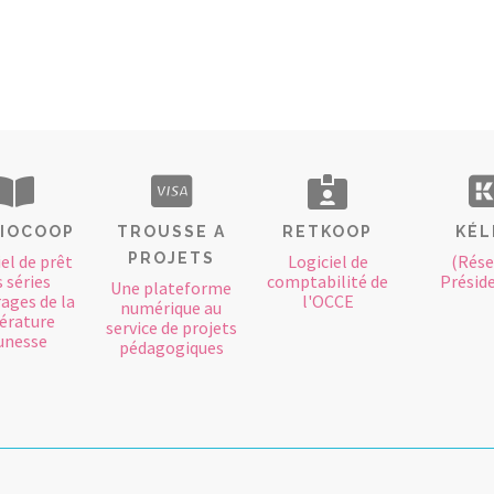
LIOCOOP
TROUSSE A
RETKOOP
KÉL
PROJETS
el de prêt
Logiciel de
(Rése
 séries
comptabilité de
Présid
Une plateforme
ages de la
l'OCCE
numérique au
térature
service de projets
unesse
pédagogiques