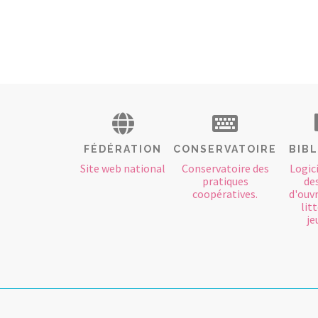
FÉDÉRATION
CONSERVATOIRE
BIB
Site web national
Conservatoire des
Logici
pratiques
des
coopératives.
d'ouvr
lit
je