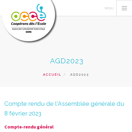
L'OCCE
AGD2023
PEDAG. COOP
ACTIONS PÉDAG
ACCUEIL
AGD2023
TRAVAUX COOPS
GERER SA COOP
RESSOURCES
Compte rendu de l'Assemblée générale du
FORMATIONS
8 février 2023
PRETS
Compte-rendu général
ACCÈS CAD