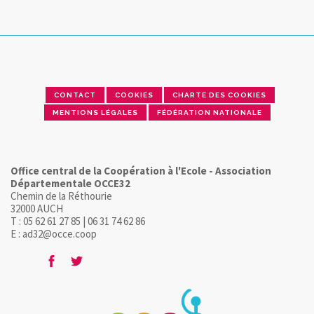
CONTACT
COOKIES
CHARTE DES COOKIES
MENTIONS LÉGALES
FÉDÉRATION NATIONALE
Office central de la Coopération à l'Ecole - Association
Départementale OCCE32
Chemin de la Réthourie
32000 AUCH
T : 05 62 61 27 85 | 06 31 74 62 86
E : ad32@occe.coop