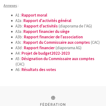
Annexes
:
RECHERCHER
A1 :
Rapport mora
l
CONTACT
A2a :
Rapport d'activités général
A2b :
Rapport d'activités
(diaporama de l'AG)
A3a :
Rapport financier du siège
A3b :
Rapport financier de l'association
A3c :
Rapport du Commissaire aux comptes
(CAC)
A3d :
Rapport financier
(diaporama AG)
A4 :
Projet de budget2022-2023
A5 :
Désignation du Commissaire aux comptes
(CAC)
A6 :
Résultats des votes
FÉDÉRATION